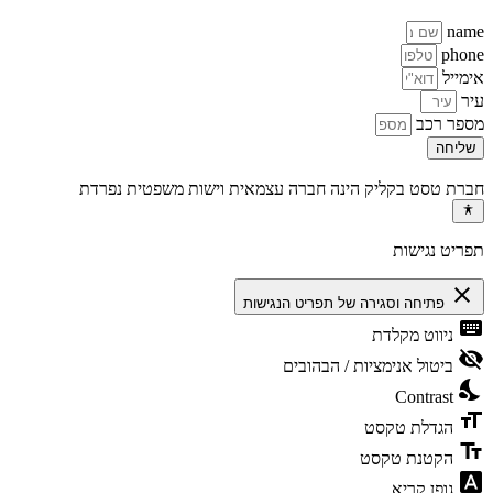
name
phone
אימייל
עיר
מספר רכב
שליחה
חברת טסט בקליק הינה חברה עצמאית וישות משפטית נפרדת
תפריט נגישות
close
פתיחה וסגירה של תפריט הנגישות
keyboard
ניווט מקלדת
visibility_off
ביטול אנימציות / הבהובים
nights_stay
Contrast
format_size
הגדלת טקסט
text_fields
הקטנת טקסט
font_download
גופן קריא