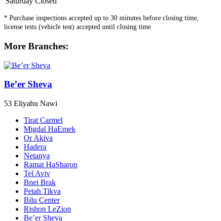
Saturday
Closed
* Purchase inspections accepted up to 30 minutes before closing time,
license tests (vehicle test) accepted until closing time
More Branches:
Be’er Sheva
53 Eliyahu Nawi
Tirat Carmel
Migdal HaEmek
Or Akiva
Hadera
Netanya
Ramat HaSharon
Tel Aviv
Bnei Brak
Petah Tikva
Bilu Center
Rishon LeZion
Be’er Sheva