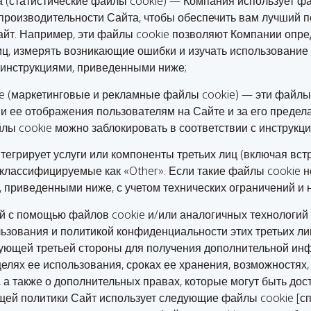
а (статистические файлы cookie) — Компания использует ф
 производительности Сайта, чтобы обеспечить вам лучший п
айт. Например, эти файлы cookie позволяют Компании опре
иц, измерять возникающие ошибки и изучать использование
с инструкциями, приведенными ниже;
e (маркетинговые и рекламные файлы cookie) — эти файлы 
ее отображения пользователям на Сайте и за его пределам
файлы cookie можно заблокировать в соответствии с инструк
тегрирует услуги или компоненты третьих лиц (включая вст
 классифицируемые как «Other». Если такие файлы cookie 
, приведенными ниже, с учетом технических ограничений и н
с помощью файлов cookie и/или аналогичных технологий тр
льзования и политикой конфиденциальности этих третьих ли
ующей третьей стороны для получения дополнительной инф
елях ее использования, сроках ее хранения, возможностях
 а также о дополнительных правах, которые могут быть дост
ящей политики Сайт использует следующие файлы cookie [с