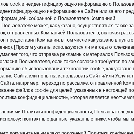
лов cookie неидентифицирующую информацию о Пользоват
 идентифицирующую информацию на Сайте или за его пред
формацией, собранной о Пользователе Компанией.
 Пользователе может, как указано, осуществляться также з
ок, отправленных Компанией Пользователю, включая расс
н предоставил Компании, в том числе как указано в пункте 
венно). [Просим указать, используются ли методы отслежива
умаляет того, что отправка рекламных материалов Пользов
огласия Пользователя, если такое согласие требуется по за
рмацию об использовании технологии cookie, как указано
ание Сайта или попытка использовать Сайт и/или Услуги,
 Сайта, например, переход по рассылке, отправленной Комп
вание файлов cookie для целей, указанных в настоящей пол
олитика конфиденциальности»
, которая является неотъемл
условиями Политики конфиденциальности, Пользователь до
 используя контактные данные, указанные ниже, чтобы мы 
щего документа не умаляют положений Политики конфиденц