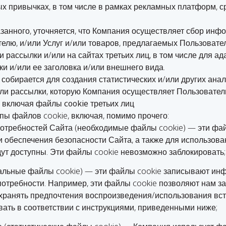
х привычках, в том числе в рамках рекламных платформ, ср
анного, уточняется, что Компания осуществляет сбор инф
елю, и/или Услуг и/или товаров, предлагаемых Пользовате
 рассылки и/или на сайтах третьих лиц, в том числе для а
и и/или ее заголовка и/или внешнего вида.
собирается для создания статистических и/или других анал
или рассылки, которую Компания осуществляет Пользовател
 включая файлы cookie третьих лиц
пы файлов cookie, включая, помимо прочего:
 потребностей Сайта (необходимые файлы cookie) — эти ф
 и обеспечения безопасности Сайта, а также для использов
дут доступны. Эти файлы cookie невозможно заблокировать;
альные файлы cookie) — эти файлы cookie записывают ин
отребности. Например, эти файлы cookie позволяют нам з
охранять предпочтения воспроизведения/использования вст
вать в соответствии с инструкциями, приведенными ниже;