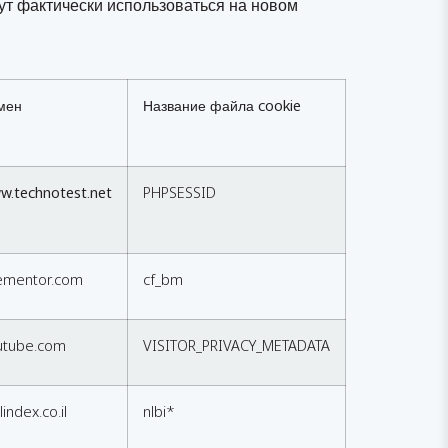
дут фактически использоваться на новом
мен
Название файла cookie
w.technotest.net
PHPSESSID
lementor.com
cf_bm
utube.com
VISITOR_PRIVACY_METADATA
llindex.co.il
nlbi*