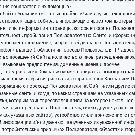
ация собирается с их помощью?
собой небольшие текстовые файлы и/или другие технологии
е), позволяющие собирать информацию через компьютеры п
ие типы информации: страницы, которые посетил Пользова
ительность пребывания Пользователя на Сайте; информаци
ское местоположение; возрастной диапазон Пользователя; 
ефон/планшет); области интересов Пользователя; IP-адрес
ство посещений Сайта; количество кликов; разрешение экра
 и языковые предпочтения, доменные имена и прочее.
ством рассылки Компания может собирать с помощью файло
чая время открытия рассылки, отправленной Компанией По
формацию о переходе Пользователя на Сайт и/или другие с
занные сайты и когда, по каким страницам на указанных са
ки, которым заинтересовался и/или на которое нажал Польз
ыми заинтересовался Пользователь, и/или другие услуги, 
амках указанных сайтов); устройство и/или приложение, с 
ой информации и/или данных, полученных из указанной ин
 потребительских привычках Пользователя, областях интер