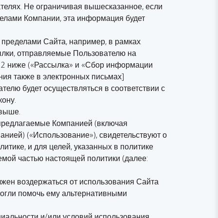
елях. Не ограничивая вышесказанное, если
елами Компании, эта информация будет
а пределами Сайта, например, в рамках
ылки, отправляемые Пользователю на
2 ниже («
Рассылка
» и «
Сбор информации
ния также в электронных письмах]
ателю будет осуществляться в соответствии с
кону.
 выше.
 предлагаемые Компанией (включая
анией) («
Использование
»), свидетельствуют о
итике, и для целей, указанных в политике
емой частью настоящей политики (далее:
лжен воздержаться от использования Сайта
могли помочь ему альтернативными
иальности и/или условий использования.