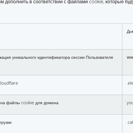
им дополнить в соответствии с файлами cookie, которые бу
До
кация уникального идентификатора сессии Пользователя
ww
loudflare
.e
 на файлы cookie для домена
yo
грузки
.ca