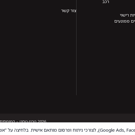
רכב
צור קשר
ות רישוי
ם ממונעים
2026 טכנו-טסט – המומחים שלכם לרכב | כל חברה הינה ישות משפטית נפרדת ומנוהלת בנפרד ט.ל.ח.
אתר זה משתמש בעוגיות, כולל עוגיות שיווק (כגון Google Ads, Facebook Pixel), לצורכי ניתוח ופ