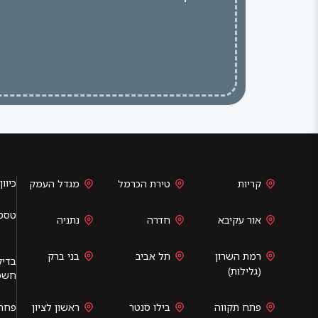
כיוון
קריות
טירת הכרמל
מגדל העמק
טסט
אור עקיבא
חדרה
נתניה
רמת השרון
תל אביב
בני ברק
בדיק
(גלילות)
חשמל
פתח תקווה
בילו סנטר
ראשון לציון
פחחו