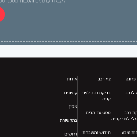
לקבלת עדכונים והטבות מטכנו טס
 פרונט
ציי רכב
אודות
 לרכב
בדיקת רכב לפני
קופונים
קניה
מגזין
ת רכב
טסט עד הבית
י לפני קנייה
בתקשורת
ת וצבע
חידוש והשבחת
דרושים