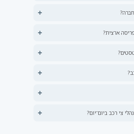
חברה?
פריסה ארצית?
טסטים?
ב?
לי צי רכב ביום־יום?