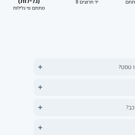
(גלילות)
יזר 1, מתחם
יד חרוצים 8
מתחם פי גלילות
ו טסט?
כב?