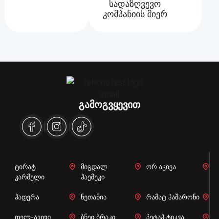
სადაზღვევო
კომპანიის მიერ
გამოგვყევით
ტირატ
მიგდალ
ორ აკივა
კარმელი
ჰაემეკი
ჰადერა
ნეთანია
რამატ ჰაშარონი
თელ-ავივი
ბნეი ბრაკი
პეტაჰ ტიკვა