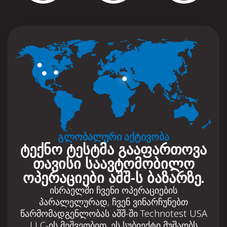
გლობალური აქტივობა
ტექნო ტესტმა გააფართოვა
თავისი საავტომობილო
ოპერაციები აშშ-ს ბაზარზე.
ისრაელში ჩვენი ოპერაციების
პარალელურად, ჩვენ ვინარჩუნებთ
წარმომადგენლობას აშშ-ში Technotest USA
LLC-ის მეშვეობით. ეს სუბიექტი მუშაობს