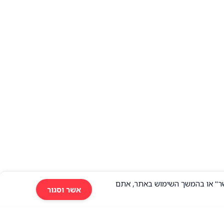
רסום מותאם אישית. בלחיצה על "אשר" או בהמשך השימוש באתר, אתם
אשר וסגור