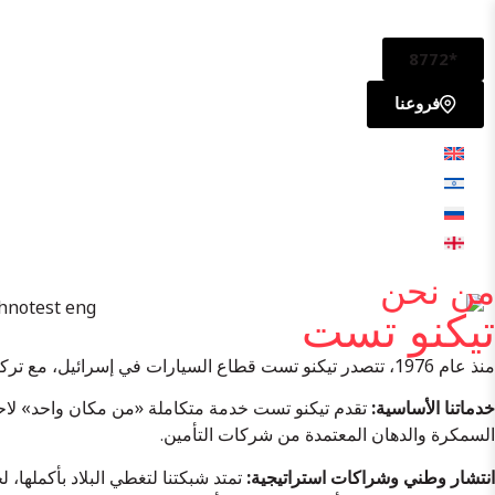
*8772
فروعنا
من نحن
تيكنو تست
منذ عام 1976، تتصدر تيكنو تست قطاع السيارات في إسرائيل، مع تركيز أساسي على ترخيص المركبات والفحوصات الفنية.
خدماتنا الأساسية:
تقدم تيكنو تست خدمة متكاملة «من مكان واحد» لاحت
السمكرة والدهان المعتمدة من شركات التأمين.
انتشار وطني وشراكات استراتيجية:
تمتد شبكتنا لتغطي البلاد بأكملها