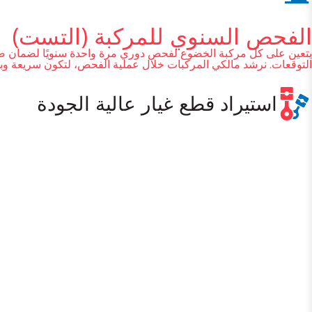
الفحص السنوي للمركبة (التست)
يتعين على كل مركبة الخضوع لفحص دوري مرة واحدة سنويًا لضمان صلا
التوقعات. نرشد مالكي المركبات خلال عملية الفحص، لتكون سريعة وبسي
استيراد قطع غيار عالية الجودة