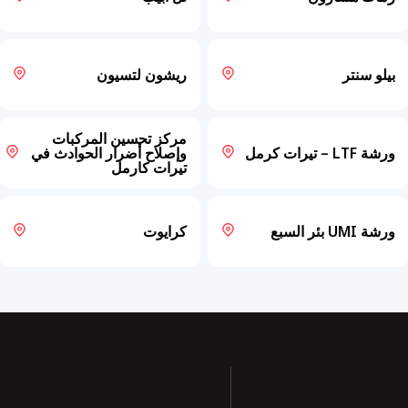
بيلو سنتر
ريشون لتسيون
مركز تحسين المركبات
ورشة LTF – تيرات كرمل
وإصلاح أضرار الحوادث في
تيرات كارمل
ورشة UMI بئر السبع
كرايوت