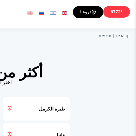
*8772
فروعنا
דף הבית
|
סניפים
أكثر من 20 فرعًا في جميع أنحاء ا
اختر 
طيرة الكرمل
نتانيا