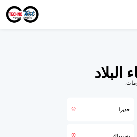
مات.
حديرا
بني براك