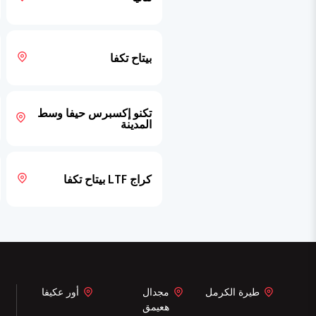
بيتاح تكفا
تكنو إكسبرس حيفا وسط
المدينة
كراج LTF بيتاح تكفا
طيرة الكرمل
مجدال
أور عكيفا
هعيمق