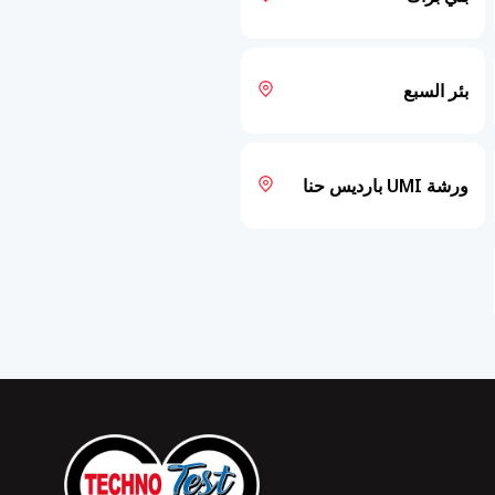
بئر السبع
ورشة UMI بارديس حنا