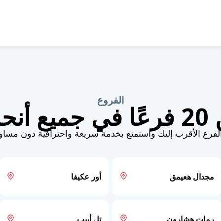
الفروع
لبلاد
الفرع الأقرب إليك واستمتع بخدمة سريعة واحترافية دون مساو
مجدال هعيمق
أور عكيفا
رمات هشارون
تل أبيب