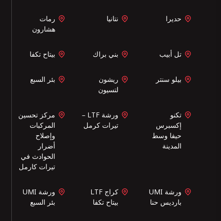
حديرا
نتانيا
رمات
هشارون
تل أبيب
بني براك
بيتاح تكفا
بيلو سنتر
ريشون
بئر السبع
لتسيون
تكنو
ورشة LTF –
مركز تحسين
إكسبرس
تيرات كرمل
المركبات
حيفا وسط
وإصلاح
المدينة
أضرار
الحوادث في
تيرات كارمل
ورشة UMI
كراج LTF
ورشة UMI
بارديس حنا
بيتاح تكفا
بئر السبع