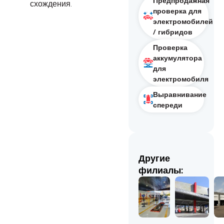
Предпродажная
схождения.
проверка для
электромобилей
/ гибридов
Проверка
аккумулятора
для
электромобиля
Выравнивание
спереди
Другие
филиалы: