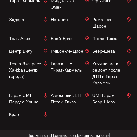
Тират-Кармель
Мигдаль-ха-
Ор-Акива
Эмек
Хадера
Нетания
Рамат-ха-
Шарон
Тель-Авив
Бней-Брак
Петах-Тиква
Центр Билу
Ришон-ле-Цион
Беэр-Шева
Техно Экспресс
Гараж LTF
Улучшение и
Хайфа (Центр
Тират-Кармель
ремонт после
города)
ДТП в Тират-
Кармель
Гараж UMI
Автосервис LTF
UMI Гараж
Пардес-Ханна
Петах-Тиква
Беэр-Шева
Краёт
Доступность
Политика конфиденциальности