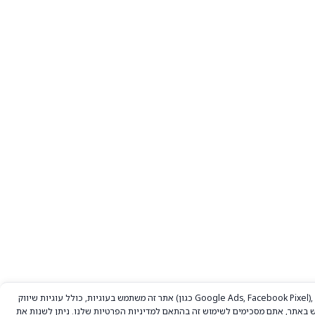
אתר זה משתמש בעוגיות, כולל עוגיות שיווק (כגון Google Ads, Facebook Pixel), לצורכי ניתוח ופרסום מותאם אישית.
 באתר, אתם מסכימים לשימוש זה בהתאם ל
מדיניות הפרטיות
שלנו. ניתן לשנות את