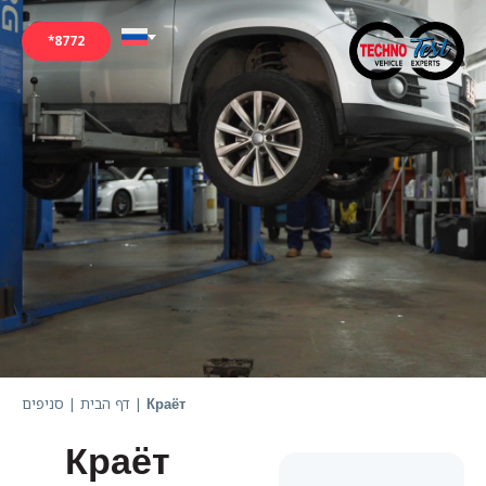
*8772
סניפים
|
דף הבית
|
Краёт
Краёт