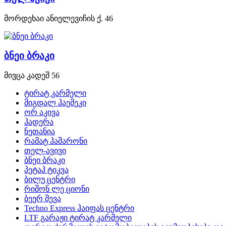
მორდეხაი ანიელევიჩის ქ. 46
ბნეი ბრაკი
მივცა კადეშ 56
ტირატ კარმელი
მიგდალ ჰაემეკი
ორ აკივა
ჰადერა
ნეთანია
რამატ ჰაშარონი
თელ-ავივი
ბნეი ბრაკი
პეტაჰ ტიკვა
ბილუ ცენტრი
რიშონ ლე ციონი
ბეერ შევა
Techno Express ჰაიფას ცენტრი
LTF გარაჟი ტირატ კარმელი