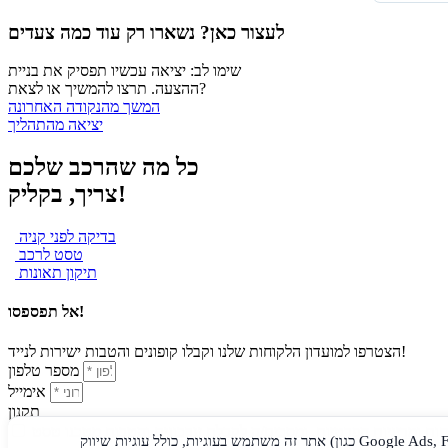
לעצור כאן? נשארו רק עוד כמה צעדים
שימו לב: יציאה עכשיו תפסיק את בניית
ההצעה. תרצו להמשיך או לצאת?
המשך מהנקודה האחרונה
יציאה מהתהליך
כל מה שהרכב שלכם
צריך, בקליק!
בדיקה לפני קניה
טסט לרכב
תיקון תאונות
אל תפספסו!
הצטרפו למועדון הלקוחות שלנו וקבלו קופונים והטבות ישירות לנייד!
מספר טלפון
אימייל
תקנון
ות ו
מדיניות הפרטיות
אתר זה משתמש בעוגיות, כולל עוגיות שיווק (כגון Google Ads, Facebook Pixel), לצורכי ניתוח ופרסום מותאם אישית. בלחיצה על "אשר" או בהמשך השימוש באתר, אתם מסכימים