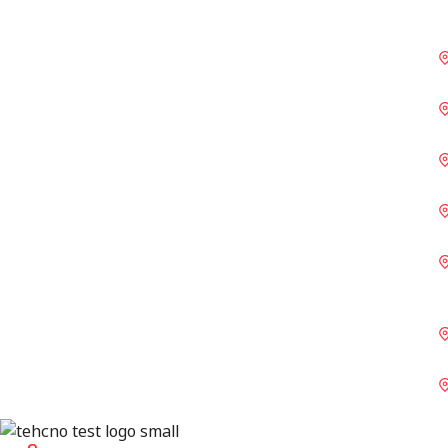
ტირატ კარმელი
ჰადერა
თელ-ავივი
ბილუ ცენტრი
Techno Express ჰაიფას ცენტრი
UMI ფარდეს ჰანა გარაჟი
კრაიოტი