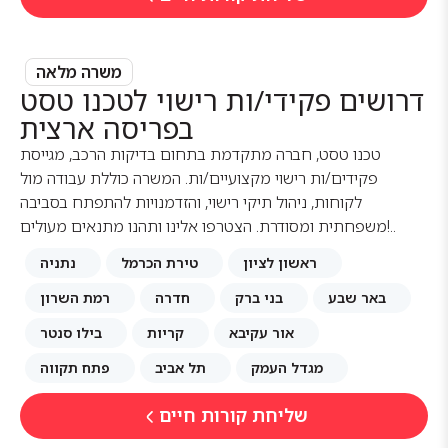
משרה מלאה
דרושים פקידי/ות רישוי לטכנו טסט
בפריסה ארצית
טכנו טסט, חברה מתקדמת בתחום בדיקות הרכב, מגייסת
פקידים/ות רישוי מקצועיים/ות. המשרה כוללת עבודה מול
לקוחות, ניהול תיקי רישוי, והזדמנויות להתפתח בסביבה
משפחתית ומסודרת. הצטרפו אלינו ותהנו מתנאים מעולים!..
ראשון לציון
טירת הכרמל
נתניה
באר שבע
בני ברק
חדרה
רמת השרון
אור עקיבא
קריות
בילו סנטר
מגדל העמק
תל אביב
פתח תקווה
שליחת קורות חיים