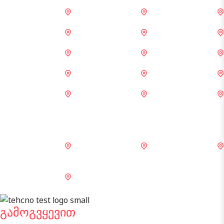
ტირატ კარმელი
მიგდალ ჰაემეკი
ორ აკივა
ჰადერა
ნეთანია
რამატ ჰაშარონი
თელ-ავივი
ბნეი ბრაკი
პეტაჰ ტიკვა
ბილუ ცენტრი
რიშონ ლე ციონი
ბეერ შევა
Techno Express
LTF გარაჟი
თირათ ქარმელის
ჰაიფას ცენტრი
ტირატ კარმელი
ავტომობილების
გაუმჯობესება და
ავარიის შეკეთება
UMI ფარდეს ჰანა
LTF გარაჟი პეტაჰ
UMI გარაჟი ბეერ
გარაჟი
ტიკვა
შევა
კრაიოტი
გამოგვყევით