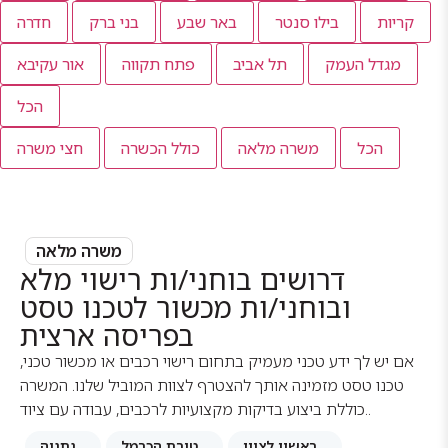
קריות
בילו סנטר
באר שבע
בני ברק
חדרה
מגדל העמק
תל אביב
פתח תקווה
אור עקיבא
הכל
הכל
משרה מלאה
כולל הכשרה
חצי משרה
משרה מלאה
דרושים בוחני/ות רישוי מלא
ובוחני/ות מכשור לטכנו טסט
בפריסה ארצית
אם יש לך ידע טכני מעמיק בתחום רישוי רכבים או מכשור טכני,
טכנו טסט מזמינה אותך להצטרף לצוות המוביל שלנו. המשרה
כוללת ביצוע בדיקות מקצועיות לרכבים, עבודה עם ציוד..
ראשון לציון
טירת הכרמל
נתניה