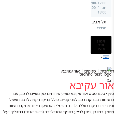
08:00-17:00
יום ו' 08:00-
13:00
תל אביב
מרדכי
אנילביץ׳ 46 |
ימים א'-ה'
זימון
08:00-19:00
תור
יום ו' 08:00-
מהיר
13:00
בני ברק
מבצע קדש
דף הבית
|
סניפים
|
אור עקיבא
56 | ימים א'-
ה' 08:00-
17:00 יום ו'
אור עקיבא
08:00-13:00
סניף טכנו טסט אור עקיבא מציע שירותים מקצועיים לרכב, עם
פתח תקווה
התמחות בבדיקת רכב לפני קנייה, כולל בדיקות קניה לרכב חשמלי
שמשון 12 |
ימים א', ג', ה'
והיברידי ובדיקת סוללה לרכב חשמלי באמצעות ציוד מתקדם וצוות
08:00-19:00
מיומן. כמו כן, ניתן לבצע בסניף טסט לרכב (רישוי שנתי) בתהליך יעיל