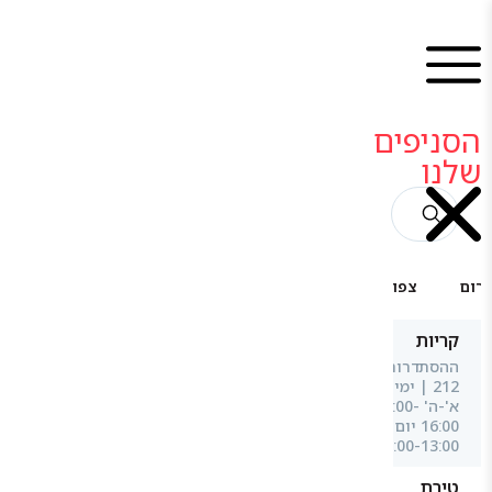
הסניפים
שלנו
רום
צפון
מרכז
קריות
ההסתדרות
212 | ימים
א'-ה' 08:00-
16:00 יום ו'
08:00-13:00
טירת