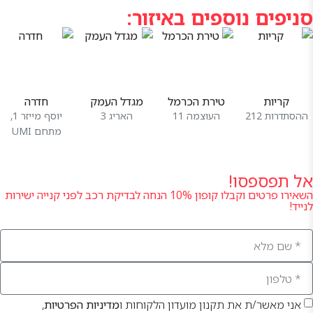
קרן היסוד |
סניפים נוספים באיזור:
ימים א'-ה':
07:00-16:00
יום ו': 07:00-
12:00
מרכז שירות
פרדס חנה
קריות
טירת הכרמל
מגדל העמק
חדרה
הנרקיס 1 |
ההסתדרות 212
העוצמה 11
האריג 3
יוסף מייזר 1,
ימים א'-ה':
מתחם UMI
07:00-16:00
מרכז שירות
אל תפספסו!
פתח תקווה
יחיאל ברזנר
השאירו פרטים וקבלו קופון 10% הנחה לבדיקת רכב לפני קנייה ישירות
לנייד!
5 | ימים א'-
ה': 07:00-
16:00
מרכז שירות
באר שבע
הסדנא 3 |
ימים א'-ה':
אני מאשר/ת את תקנון מועדון הלקוחות ו
מדיניות הפרטיות
,