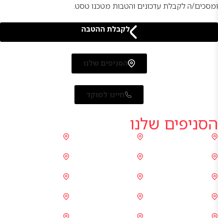
07:00-16:00
ומסכים/ה לקבלת עדכונים והטבות מטכנו טסט.
לקבלת ההטבה
הסניפים שלנו
חייגו למוקד
הסניפים שלנו
קריות
טירת הכרמל
מגדל העמק
אור עקיבא
חדרה
נתניה
רמת השרון (גלילות)
תל אביב
בני ברק
פתח תקווה
בילו סנטר
ראשון לציון
באר שבע
מרכז שירות טכנו
מרכז שירות טירת