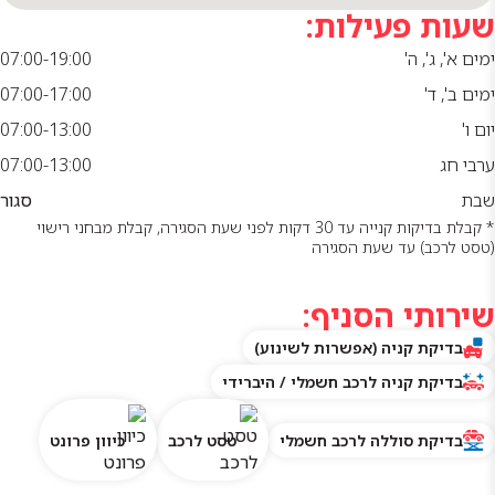
08:00-13:00
שעות פעילות:
מרכז שירות
ימים א', ג', ה'
07:00-19:00
טכנו
ימים ב', ד'
07:00-17:00
אקספרס
חיפה בעיר
יום ו'
07:00-13:00
מאי 6 | ימים
א'-ה': 07:00-
ערבי חג
07:00-13:00
16:00
שבת
סגור
מרכז שירות
* קבלת בדיקות קנייה עד 30 דקות לפני שעת הסגירה, קבלת מבחני רישוי
טירת כרמל
(טסט לרכב) עד שעת הסגירה
העוצמה 11 |
ימים א'-ה':
שירותי הסניף:
07:00-16:00
יום ו': 07:00-
בדיקת קניה (אפשרות לשינוע)
12:00
בדיקת קניה לרכב חשמלי / היברידי
מרכז
השבחה
ותיקון
בדיקת סוללה לרכב חשמלי
טסט לרכב
כיוון פרונט
תאונות
טירת כרמל