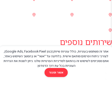
אקספרס חיפה בעיר
כרמל
מרכז השבחה ותיקון
מרכז שירות פרדס
מרכז שירות פתח
תאונות טירת כרמל
חנה
תקווה
מרכז שירות באר
שבע
שירותים נוספים
אתר זה משתמש בעוגיות, כולל עוגיות שיווק (כגון Google Ads, Facebook Pixel),
כיוון פרונט
ציי רכב
לצורכי ניתוח ופרסום מותאם אישית. בלחיצה על "אשר" או בהמשך השימוש באתר,
טסט לרכב
בדיקת רכב לפני קניה
אתם מסכימים לשימוש זה בהתאם ל
מדיניות הפרטיות
שלנו. ניתן לשנות את הגדרות
העוגיות בכל עת דרך הדפדפן.
בדיקת רכב חשמלי לפני קנייה
טסט עד הבית
אשר וסגור
פחחות וצבע
חידוש והשבחת רכב
לוחיות רישוי לכלים ממונעים
אודות
קופונים
מגזין
בתקשורת