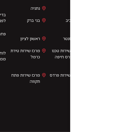
קניה
נתניה
בדיקת רכב חשמלי
טסט עד הבית
יב
בני ברק
לפני קנייה
פחחות וצבע
חידוש והשבחת
נטר
ראשון לציון
רכב
ירות טכנו
מרכז שירות טירת
לוחיות רישוי לכלים
ס חיפה
כרמל
ממונעים
שירות פרדס
מרכז שירות פתח
תקווה