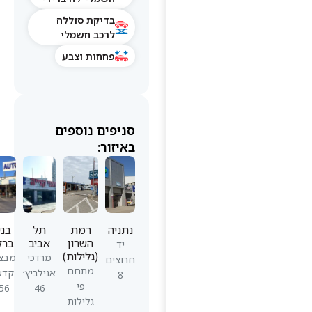
בדיקת סוללה
לרכב חשמלי
פחחות וצבע
סניפים נוספים
באיזור:
נתניה
רמת
תל
בני
השרון
אביב
ברק
יד
(גלילות)
מרדכי
מבצע
חרוצים
מתחם
אנילביץ׳
קדש
8
פי
56
46
גלילות