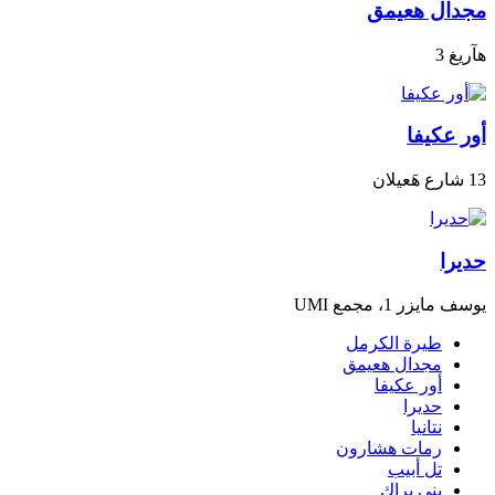
مجدال هعيمق
هآريغ 3
أور عكيفا
13 شارع هَعيلان
حديرا
يوسف مايزر 1، مجمع UMI
طيرة الكرمل
مجدال هعيمق
أور عكيفا
حديرا
نتانيا
رمات هشارون
تل أبيب
بني براك