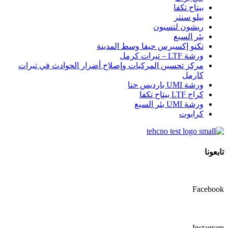
بيتاح تكفا
بيلو سنتر
ريشون لتسيون
بئر السبع
تكنو إكسبرس حيفا وسط المدينة
ورشة LTF – تيرات كرمل
مركز تحسين المركبات وإصلاح أضرار الحوادث في تيرات
كارمل
ورشة UMI بارديس حنا
كراج LTF بيتاح تكفا
ورشة UMI بئر السبع
كرايوت
تابعونا
Facebook
Instagram