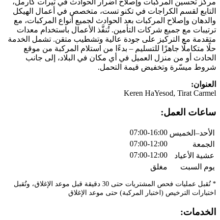
مركز تحسين المركبات وإصلاح أضرار الحوادث في تيرات كارمل،
التابع لقسم الكراجات في تكنو تست، متخصص في أعمال الهيكل
والدهان وإصلاح المركبات بعد الحوادث لجميع أنواع المركبات، مع
ترتيبات مع جميع شركات التأمين. تُنفَّذ الأعمال باستخدام معدات
متقدمة مع التركيز على جودة عالية وتشطيب متقن. تشمل الخدمة
حلًا متكاملًا جاهزًا للتسليم – بدءًا من استلام المركبة من موقع
الحادث أو من منزل العميل في أي مكان في البلاد، إلى جانب
شروط ميسّرة وتخفيض قيمة التحمل.
العنوان:
Keren HaYesod, Tirat Carmel
ساعات العمل:
07:00-16:00
الأحد–الخميس
07:00-12:00
الجمعة
07:00-12:00
عشية الأعياد
يوم السبت
مغلق
* تُقبل عمليات فحص المشتريات حتى 30 دقيقة قبل موعد الإغلاق، وتُقبل
اختبارات الترخيص (اختبار المركبة) حتى موعد الإغلاق
الخدمات: