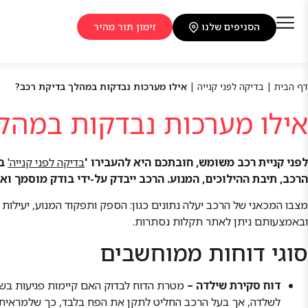
הסניפים שלנו
זימון תור מהיר
דף הבית
|
בדיקה לפני קנייה
|
אילו מערכות נבדקות במהלך בדיקת רכב?
אילו מערכות נבדקות במהל
לפני קניית רכב משומש, חובתכם היא להעבירו '
בדיקה לפני קנייה'
במ
הרכב, תיבת ההילוכים, המנוע.
הרכב ייבדק על-ידי בודק מוסמך ואנ
מצבו המכאני של הרכב יעלה נתונים כגון: הספק ותפקוד המנוע, יעילות
ובאמצעותם ניתן לאתר תקלות נסתרות.
סוגי דוחות ממוחשבים
דוח סקירת שילדה –
מטרת הדוח לבדוק האם קיימות פגיעות בשל
לשלדה, אך בעל הרכב החליט לתקן את הפח בלבד, כך שלמראית עין