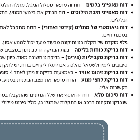
דוח מאפייני בלמים –
דוח זה מתאר מסלול הגלגל, מתלה הגלגל,
דוח מאפייני תיבת הילוכים –
דוח הבודק את ביצועי המנוע, הח
הגלגלים.
דוח גיאומטרי של מתלים (קידמי ואחורי) –
הדוח מתקבל לאחר ס
בסכנת חיים.
גילוי מוקדם של תקלה כזו ותיקונה מבעוד מועד יכול למנוע אסון.
דוח בדיקת כוחות בלימה –
בעת הבדיקה הרכב נתון במצבים שונ
דוח בדיקת מקביליות (צירים) –
בדיקה זו חשובה מאוד. כיוון ש
סיבובים לימין ולשמאל כהלכה. אם יתגלו ליקויים בדוח, יש לתקן בא
דוח בדיקת זיהום אוויר –
באמצעות בדיקה זו ניתן לאתר 4 סוגים שונים של גזים מזהמים שהרכב עשוי לפלוט, העלולים לפגוע בסביבה. על הרכב לעמוד בתקן המותר לפליטת מזהמים.
דוח בדיקת לחצי מנוע –
הדוח מתאר את מצב הבוכנות במנוע, מע
הקשורות אליו.
דוח סיכום מלא –
דוח זה אוסף את שלל הנתונים שהתקבלו במהל
שנבדקו ותקינות הרכב או התקלות שנתגלו בו, כולל פירוט מילולי