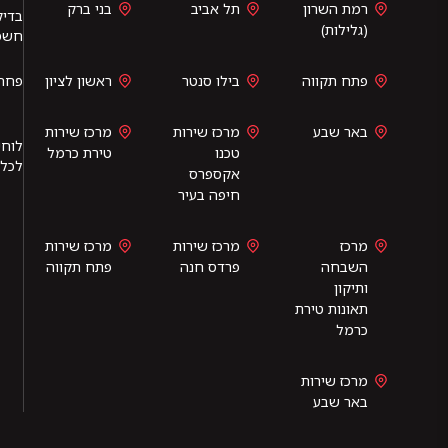
רמת השרון
תל אביב
בני ברק
בדיק
(גלילות)
חשמל
פתח תקווה
בילו סנטר
ראשון לציון
פחחו
באר שבע
מרכז שירות
מרכז שירות
לוחי
טכנו
טירת כרמל
לכלי
אקספרס
חיפה בעיר
מרכז
מרכז שירות
מרכז שירות
השבחה
פרדס חנה
פתח תקווה
ותיקון
תאונות טירת
כרמל
מרכז שירות
באר שבע