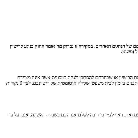
של הנהגים האחרים. בסקירה זו נבדוק מה אומר החוק בנוגע לרישיון
 ופשוט.
 הרישיון או שבחרתם להסתכן ולנהוג במכונית אשר אינה מצוידת
באישורים המתאימים אתם חשופים למגוון של קנסות וסנקציות פליליות. במישור הכלכלי אתם צפויים לקבל שורה של קנסות. במישור המשפטי אתם מסתכנים בזימון לבית משפט ושלילה אוטומטית של רישיונכם, לצד 6 נקודות
, ראוי לציין כי חובה לשלם אגרה גם בשנה הראשונה. אגב, על פי