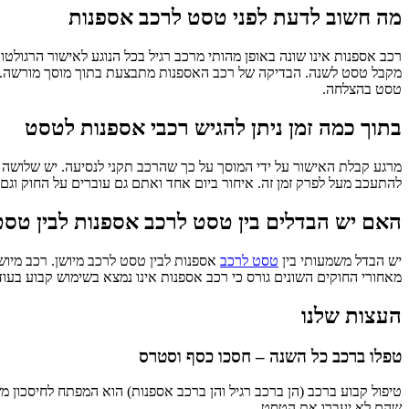
מה חשוב לדעת לפני טסט לרכב אספנות
רכב אספנות אינו שונה באופן מהותי מרכב רגיל בכל הנוגע לאישור הרגולטו
מקבל טסט לשנה. הבדיקה של רכב האספנות מתבצעת בתוך מוסך מורשה. על
טסט בהצלחה.
בתוך כמה זמן ניתן להגיש רכבי אספנות לטסט
מרגע קבלת האישור על ידי המוסך על כך שהרכב תקני לנסיעה. יש שלושה ח
להתעכב מעל לפרק זמן זה. איחור ביום אחד ואתם גם עוברים על החוק וגם
האם יש הבדלים בין טסט לרכב אספנות לבין טסט
יש הבדל משמעותי בין
טסט לרכב
אספנות לבין טסט לרכב מיושן. רכב מיושן
מאחורי החוקים השונים גורס כי רכב אספנות אינו נמצא בשימוש קבוע בעו
העצות שלנו
טפלו ברכב כל השנה – חסכו כסף וסטרס
טיפול קבוע ברכב (הן ברכב רגיל והן ברכב אספנות) הוא המפתח לחיסכון 
שהם לא יעברו את הטסט.